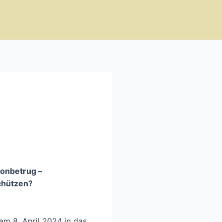
fonbetrug –
chützen?
 am 8. April 2024 in das